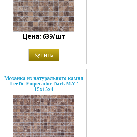
Цена: 639/шт
Купить
Мозаика из натурального камня
LeeDo Emperador Dark MAT
15x15x4