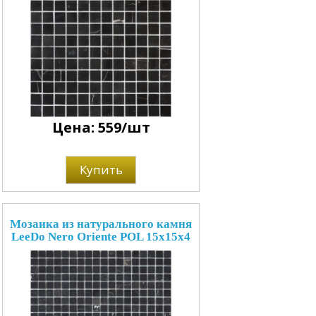
Цена: 559/шт
Купить
Мозаика из натурального камня
LeeDo Nero Oriente POL 15x15x4