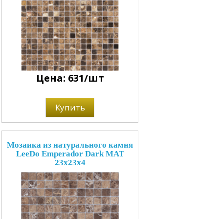
Цена: 631/шт
Купить
Мозаика из натурального камня
LeeDo Emperador Dark MAT
23x23x4