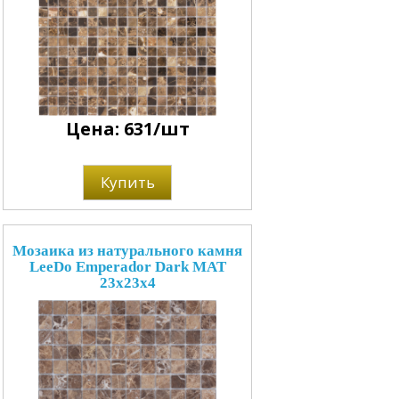
Цена: 631/шт
Купить
Мозаика из натурального камня
LeeDo Emperador Dark MAT
23x23x4