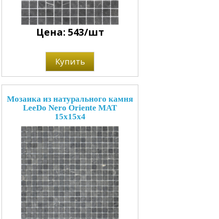
Цена: 543/шт
Купить
Мозаика из натурального камня
LeeDo Nero Oriente MAT
15x15x4