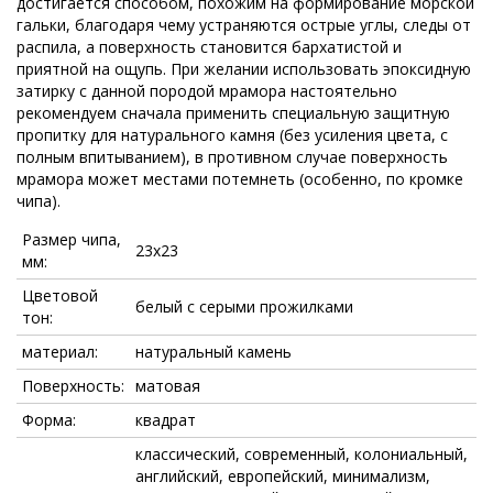
достигается способом, похожим на формирование морской
гальки, благодаря чему устраняются острые углы, следы от
распила, а поверхность становится бархатистой и
приятной на ощупь. При желании использовать эпоксидную
затирку с данной породой мрамора настоятельно
рекомендуем сначала применить специальную защитную
пропитку для натурального камня (без усиления цвета, с
полным впитыванием), в противном случае поверхность
мрамора может местами потемнеть (особенно, по кромке
чипа).
Размер чипа,
23x23
мм:
Цветовой
белый с серыми прожилками
тон:
материал:
натуральный камень
Поверхность:
матовая
Форма:
квадрат
классический, современный, колониальный,
английский, европейский, минимализм,