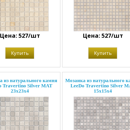
Цена: 527/шт
Цена: 527/шт
Купить
Купить
а из натурального камня
Мозаика из натурального к
 Travertino Silver MAT
LeeDo Travertino Silver 
23x23x4
15x15x4