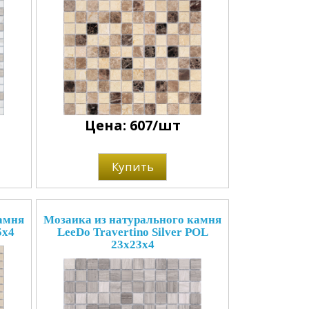
Цена: 607/шт
Купить
амня
Мозаика из натурального камня
5x4
LeeDo Travertino Silver POL
23x23x4