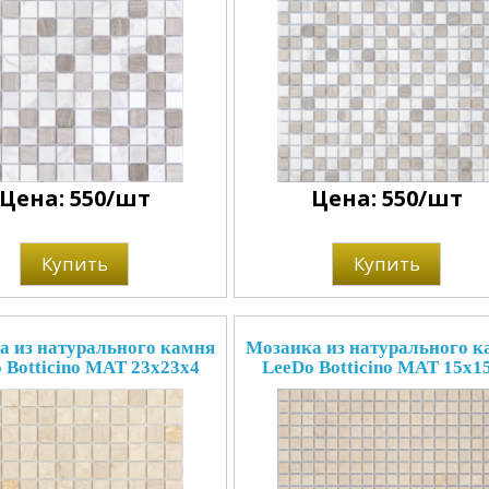
Цена: 550/шт
Цена: 550/шт
Купить
Купить
а из натурального камня
Мозаика из натурального к
 Botticino MAT 23x23x4
LeeDo Botticino MAT 15x1