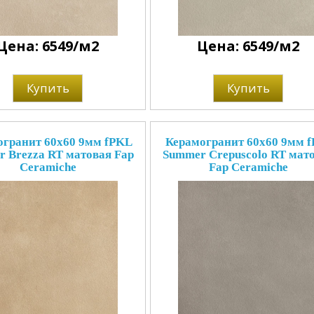
Цена: 6549/м2
Цена: 6549/м2
Купить
Купить
огранит 60x60 9мм fPKL
Керамогранит 60x60 9мм f
 Brezza RT матовая Fap
Summer Crepuscolo RT мат
Ceramiche
Fap Ceramiche