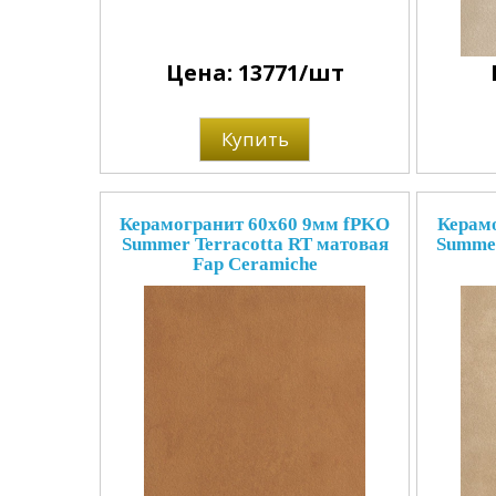
Цена: 13771/шт
Купить
Керамогранит 60x60 9мм fPKO
Керам
Summer Terracotta RT матовая
Summer
Fap Ceramiche