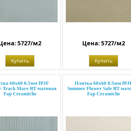
Цена: 5727/м2
Цена: 5727/м2
Купить
Купить
тка 60x60 8.5мм fPJF
Плитка 60x60 8.5мм fPJ
 Track Mare RT матовая
Summer Flower Sale RT мат
Fap Ceramiche
Fap Ceramiche