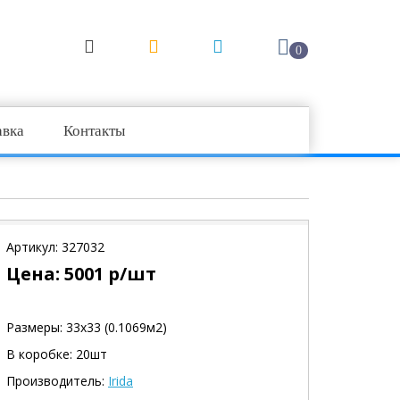
0
авка
Контакты
Артикул:
327032
Цена:
5001
р/шт
Размеры: 33х33 (0.1069м2)
В коробке: 20шт
Производитель:
Irida