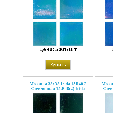
Цена: 5001/шт
Купить
Мозаика 33x33 Irida 15R48 2
Мозаи
Стеклянная 15.R48(2) Irida
Стек