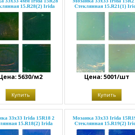
а 33x33 4мм Irida 15R28
Мозаика 33x33 Irida 15R2
клянная 15.R28(2) Irida
Стеклянная 15.R21(1) Iri
Цена: 5630/м2
Цена: 5001/шт
Купить
Купить
ка 33x33 Irida 15R18 2
Мозаика 33x33 Irida 15R1
лянная 15.R18(2) Irida
Стеклянная 15.R19(2) Iri