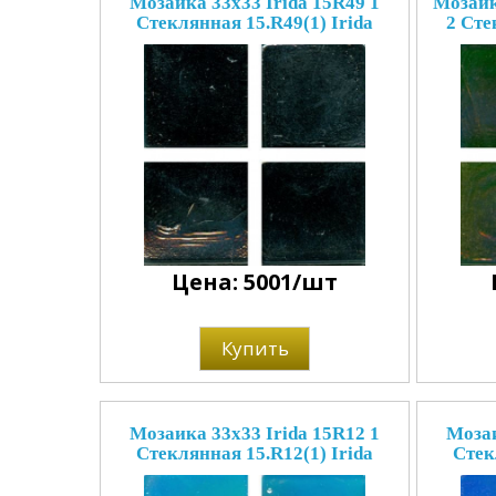
Мозаика 33x33 Irida 15R49 1
Мозаик
Стеклянная 15.R49(1) Irida
2 Сте
Цена: 5001/шт
Купить
Мозаика 33x33 Irida 15R12 1
Мозаи
Стеклянная 15.R12(1) Irida
Стек