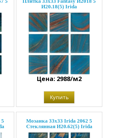
7 5
Плитка 33x33 Fantasy И2018 5
И20.18(5) Irida
Цена: 2988/м2
Купить
 5
Мозаика 33x33 Irida 2062 5
da
Стеклянная И20.62(5) Irida