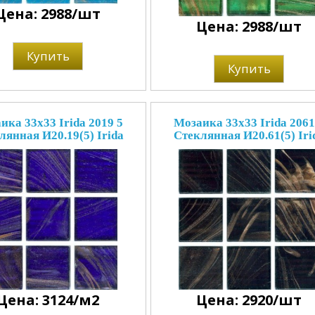
Цена: 2988/шт
Цена: 2988/шт
Купить
Купить
ика 33x33 Irida 2019 5
Мозаика 33x33 Irida 2061
лянная И20.19(5) Irida
Стеклянная И20.61(5) Iri
Цена: 3124/м2
Цена: 2920/шт