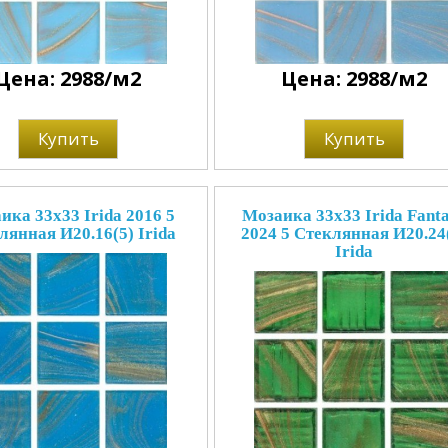
Цена: 2988/м2
Цена: 2988/м2
Купить
Купить
ика 33x33 Irida 2016 5
Мозаика 33x33 Irida Fant
лянная И20.16(5) Irida
2024 5 Стеклянная И20.24
Irida