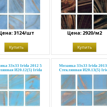
Цена: 3124/шт
Цена: 2920/м2
Купить
Купить
ика 33x33 Irida 2012 5
Мозаика 33x33 Irida 2013
лянная И20.12(5) Irida
Стеклянная И20.13(5) Iri