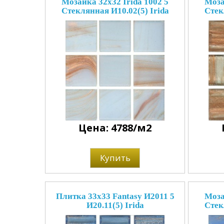
Мозаика 32x32 Irida 1002 5
Моза
Стеклянная И10.02(5) Irida
Стек
Цена: 4788/м2
Купить
Плитка 33x33 Fantasy И2011 5
Моза
И20.11(5) Irida
Стек