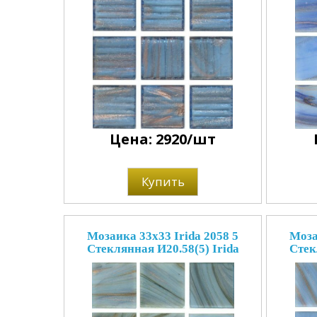
Цена: 2920/шт
Купить
Мозаика 33x33 Irida 2058 5
Моза
Стеклянная И20.58(5) Irida
Стек