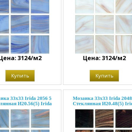
Цена: 3124/м2
Цена: 3124/м2
Купить
Купить
ика 33x33 Irida 2056 5
Мозаика 33x33 Irida 2048
лянная И20.56(5) Irida
Стеклянная И20.48(5) Iri