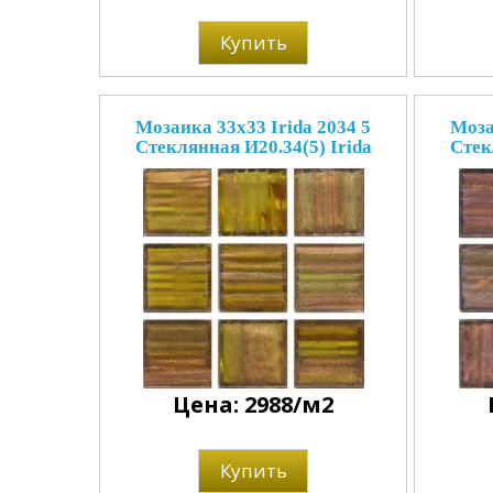
Купить
Мозаика 33x33 Irida 2034 5
Моза
Стеклянная И20.34(5) Irida
Стек
Цена: 2988/м2
Купить