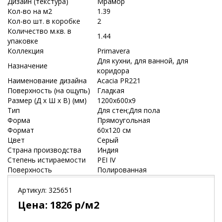
Дизайн (текстура)
Мрамор
Кол-во на м2
1.39
Кол-во шт. в коробке
2
Количество м.кв. в
1.44
упаковке
Коллекция
Primavera
Для кухни, для ванной, для
Назначение
коридора
Наименование дизайна
Acacia PR221
Поверхность (на ощупь)
Гладкая
Размер (Д х Ш х В) (мм)
1200х600х9
Тип
Для стен;Для пола
Форма
Прямоугольная
Формат
60x120 см
Цвет
Серый
Страна производства
Индия
Степень истираемости
PEI IV
Поверхность
Полированная
Артикул:
325651
Цена:
1826
р/м2