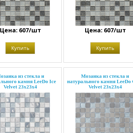
Цена: 607/шт
Цена: 607/шт
Купить
Купить
озаика из стекла и
Мозаика из стекла и
льного камня LeeDo Ice
натурального камня LeeDo 
Velvet 23x23x4
Velvet 23x23x4