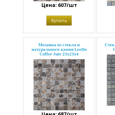
Цена: 607/шт
Купить
Мозаика из стекла и
Стек
натурального камня LeeDo
Coffee Jute 23x23x4
Цена: 687/шт