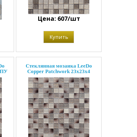
Цена: 607/шт
Купить
Do
Стеклянная мозаика LeeDo
 ПУ
Copper Patchwork 23x23x4