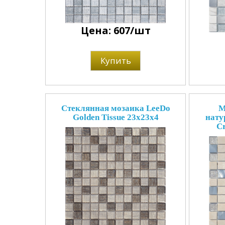
Цена: 607/шт
Купить
Стеклянная мозаика LeeDo
М
Golden Tissue 23x23x4
нату
Cr