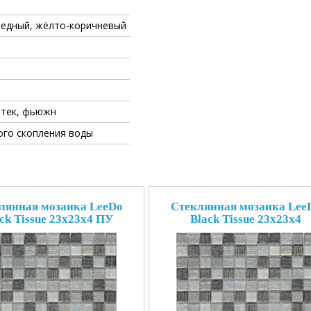
медный, жёлто-коричневый
йтек, фьюжн
ого скопления воды
лянная мозаика LeeDo
Стеклянная мозаика Lee
ck Tissue 23x23x4 ПУ
Black Tissue 23x23x4