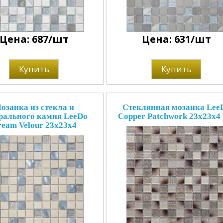
Цена: 687/шт
Цена: 631/шт
Купить
Купить
озаика из стекла и
Стеклянная мозаика Lee
рального камня LeeDo
Copper Patchwork 23x23x4
eam Velour 23x23x4