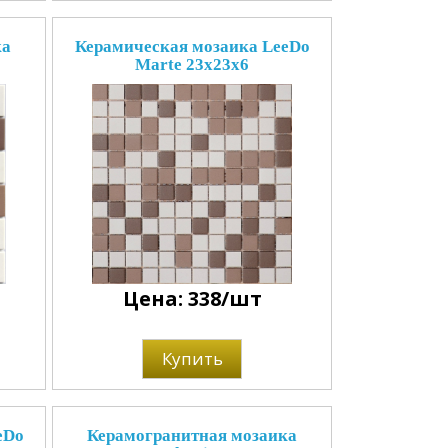
ка
Керамическая мозаика LeeDo
Marte 23x23x6
Цена: 338/шт
Купить
eDo
Керамогранитная мозаика