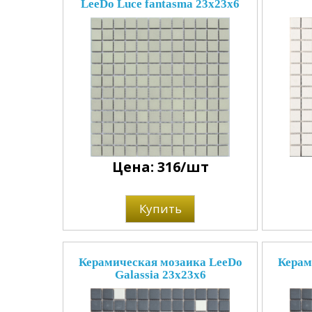
LeeDo Luce fantasma 23x23x6
Цена: 316/шт
Купить
Керамическая мозаика LeeDo
Керам
Galassia 23x23x6