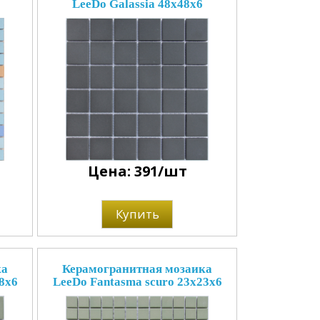
LeeDo Galassia 48x48x6
Цена: 391/шт
Купить
ка
Керамогранитная мозаика
8x6
LeeDo Fantasma scuro 23x23x6