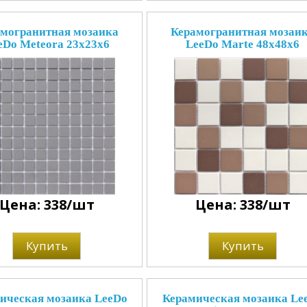
могранитная мозаика
Керамогранитная мозаи
eDo Meteora 23x23x6
LeeDo Marte 48x48x6
Цена: 338/шт
Цена: 338/шт
Купить
Купить
ическая мозаика LeeDo
Керамическая мозаика Le