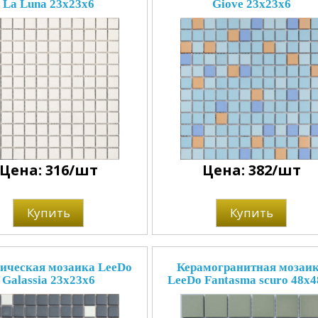
La Luna 23х23х6
Giove 23x23x6
Цена: 316/шт
Цена: 382/шт
Купить
Купить
ическая мозаика LeeDo
Керамогранитная мозаи
Galassia 23x23x6
LeeDo Fantasma scuro 48x4