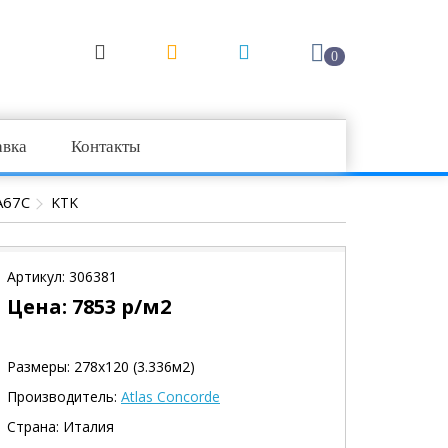
0
авка
Контакты
A67C
KTK
Артикул:
306381
Цена:
7853
р/м2
Размеры: 278х120 (3.336м2)
Производитель:
Atlas Concorde
Страна: Италия