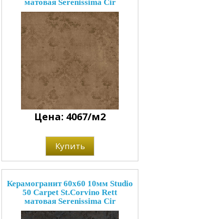
матовая Serenissima Cir
Цена: 4067/м2
Купить
Керамогранит 60x60 10мм Studio
50 Carpet St.Corvino Rett
матовая Serenissima Cir