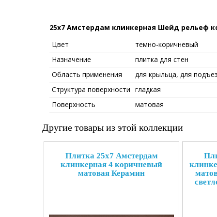
25x7 Амстердам клинкерная Шейд рельеф 
Цвет
темно-коричневый
Назначение
плитка для стен
Область применения
для крыльца, для подъез
Структура поверхности
гладкая
Поверхность
матовая
Другие товары из этой коллекции
Плитка 25x7 Амстердам
Пли
клинкерная 4 коричневый
клинке
матовая Керамин
матов
светл