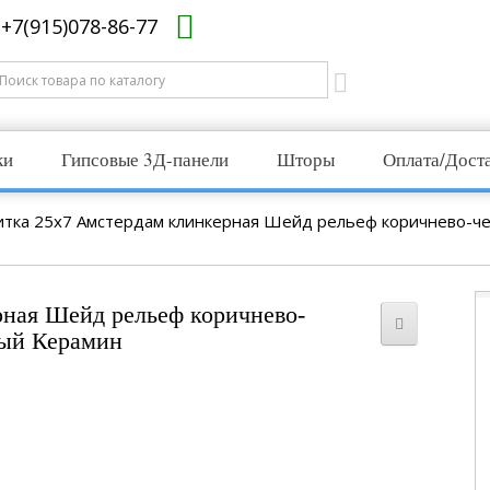
+7(915)078-86-77
ки
Гипсовые 3Д-панели
Шторы
Оплата/Дост
итка 25x7 Амстердам клинкерная Шейд рельеф коричнево-ч
ная Шейд рельеф коричнево-
вый Керамин