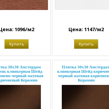
Цена: 1096/м2
Цена: 1147/м2
Купить
Купить
тка 30x30 Амстердам
Плитка 30x30 Амстерда
ень клинкерная Шейд
клинкерная Шейд коричне
чнево-черный матовая
черный матовая коричне
оричневый Керамин
Керамин