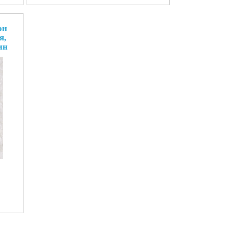
он
я,
ин